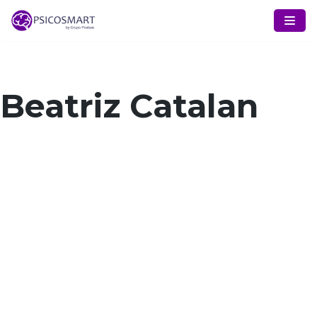
Pular
para
o
conteúdo
Beatriz Catalan