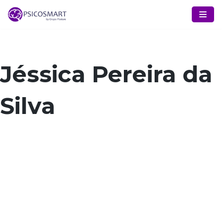
Pular
para
o
conteúdo
Jéssica Pereira da
Silva