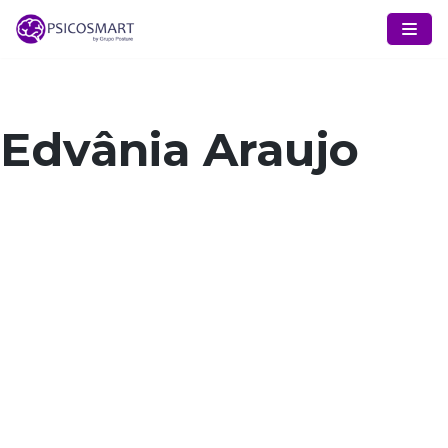
Pular
para
o
conteúdo
Edvânia Araujo