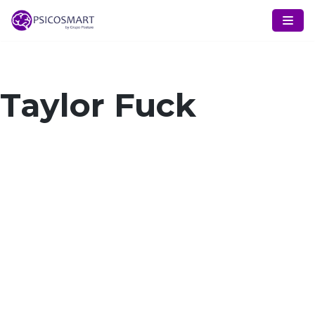
Pular
para
o
conteúdo
Taylor Fuck