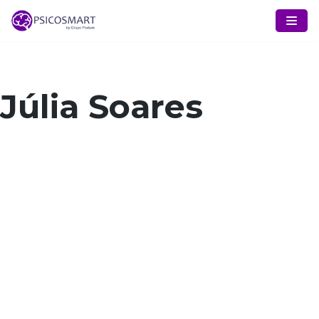
Pular
para
o
conteúdo
Júlia Soares