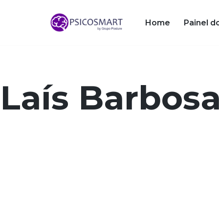
Home
Painel d
Pular
para
o
conteúdo
Laís Barbosa