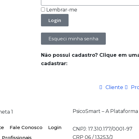
Lembrar-me
Login
Esqueci minha senha
Não possui cadastro? Clique em uma
cadastrar:
Cliente
Pro
PsicoSmart – A Plataforma
te
Fale Conosco
Login
CNPJ: 17.310.177/0001-97
CRP 06 / 13253/J
Profissionais