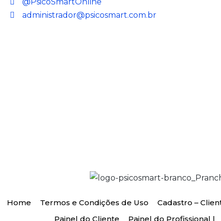
@PsicoSmartOnline
administrador@psicosmart.com.br
Home
Termos e Condições de Uso
Cadastro – Clien
Painel do Cliente
Painel do Profissional |