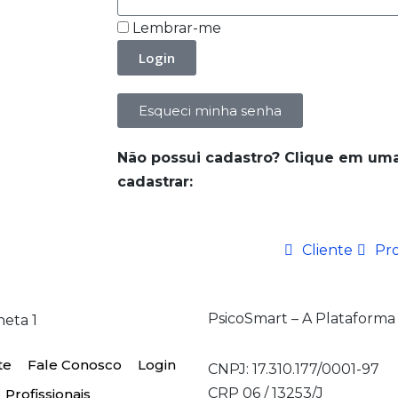
Lembrar-me
Login
Esqueci minha senha
Não possui cadastro? Clique em uma
cadastrar:
Cliente
Pro
PsicoSmart – A Plataforma
te
Fale Conosco
Login
CNPJ: 17.310.177/0001-97
CRP 06 / 13253/J
Profissionais