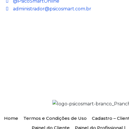
@PsicoSmartOnline
administrador@psicosmart.com.br
Home
Termos e Condições de Uso
Cadastro – Clien
Painel do Cliente
Painel do Profissional |