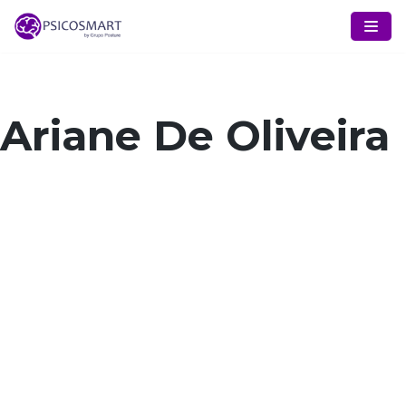
Pular
para
o
conteúdo
Ariane De Oliveira